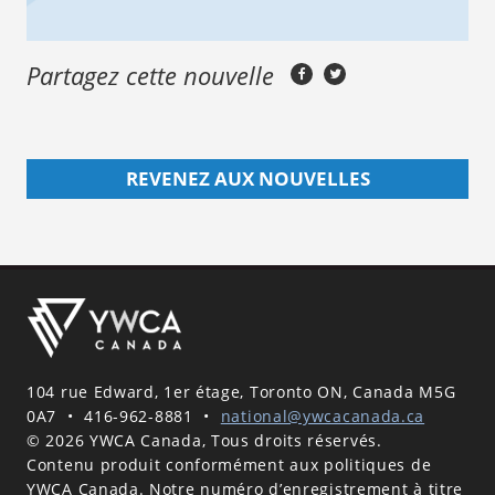
Partagez cette nouvelle
REVENEZ AUX NOUVELLES
104 rue Edward, 1er étage, Toronto ON, Canada M5G
0A7
•
416-962-8881
•
national@ywcacanada.ca
© 2026 YWCA Canada, Tous droits réservés.
Contenu produit conformément aux politiques de
YWCA Canada. Notre numéro d’enregistrement à titre