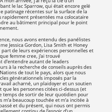
À mon arrivée, j’ai reçu la clé d’un
ant le lac Sparrow, qui était encore gelé
de patinage récentes sur la surface de la
 rapidement présentées ma colocataire
dre au bâtiment principal pour le point
vénement.
rence, nous avons entendu des panélistes
me Jessica Gordon, Lisa Smith et Honey
t part de leurs expériences personnelles et
 que femme cree, j’ai trouvé
nt d’entendre autant de leaders
ours à la recherche de conseils auprès des
tions de tout le pays, alors que nous
ycles générationnels imposés par la
travail acharné, un plaidoyer et un soutien
 que les personnes citées ci-dessus (et
le temps de sortir de leur quotidien pour
s m’a beaucoup touchée et m’a incitée à
 passé et du présent, qui nous ont permis
ellement continu de l’espoir d’un