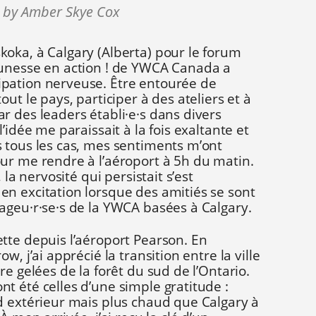
 by Amber Skye Cox
oka, à Calgary (Alberta) pour le forum
eunesse en action ! de YWCA Canada a
pation nerveuse. Être entourée de
tout le pays, participer à des ateliers et à
r des leaders établi
·
e
·
s dans divers
’idée me paraissait à la fois exaltante et
 tous les cas, mes sentiments m’ont
ur me rendre à l’aéroport à 5h du matin.
 la nervosité qui persistait s’est
n excitation lorsque des amitiés se sont
yageu
·r·
se
·
s de la YWCA basées à Calgary.
tte depuis l’aéroport Pearson. En
w, j’ai apprécié la transition entre la ville
re gelées de la forêt du sud de l’Ontario.
t été celles d’une simple gratitude :
d extérieur mais plus chaud que Calgary à