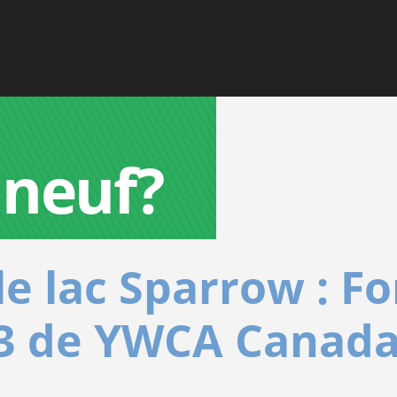
 neuf?
le lac Sparrow : 
23 de YWCA Canad