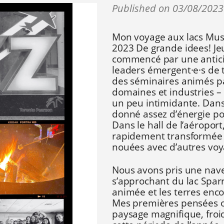
Published on 03/08/2023
Mon voyage aux lacs Musk
2023 De grande idees! J
commencé par une antici
leaders émergent
·
e
·
s de 
des séminaires animés pa
domaines et industries – l
un peu intimidante. Dans
donné assez d’énergie po
Dans le hall de l’aéroport,
rapidement transformée e
nouées avec d’autres vo
Nous avons pris une nave
s’approchant du lac Sparro
animée et les terres enco
Mes premières pensées on
paysage magnifique, froi