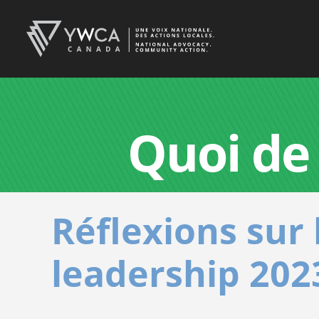
Quoi de
Réflexions sur 
leadership 20