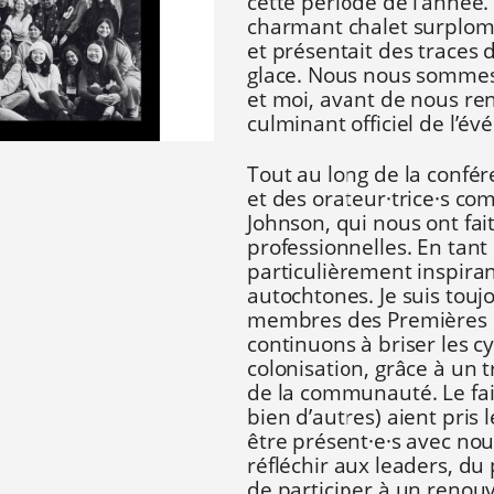
cette période de l’année. 
charmant chalet surplomb
et présentait des traces 
glace. Nous nous sommes
et moi, avant de nous ren
culminant officiel de l’é
Tout au long de la confé
et des orateur
·trice·
s com
Johnson, qui nous ont fai
professionnelles. En tant
particulièrement inspira
autochtones. Je suis touj
membres des Premières Na
continuons à briser les c
colonisation, grâce à un 
de la communauté. Le fait
bien d’autres) aient pris 
être présent
·
e
·
s avec nou
réfléchir aux leaders, du
de participer à un renouv