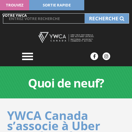
TROUVEZ
SORTIE RAPIDE
VOTRE YWCA
RECHERCHE
Quoi de neuf?
YWCA Canada
s’associe à Uber