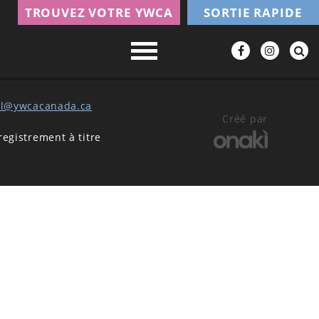
TROUVEZ VOTRE YWCA
SORTIE RAPIDE
al@ywcacanada.ca
Créé par
gistrement à titre