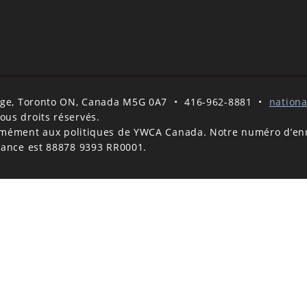
tage, Toronto ON, Canada M5G 0A7
•
416-962-8881
•
nation
us droits réservés.
mément aux politiques de YWCA Canada. Notre numéro d’enre
sance est 88878 9393 RR0001.