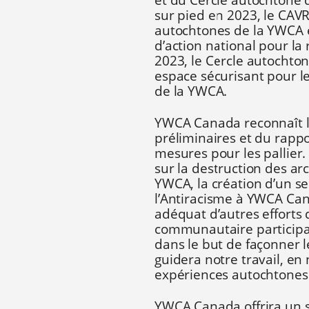
et du Cercle autochtone
sur pied en 2023, le CA
autochtones de la YWCA e
d’action national pour la 
2023, le Cercle autochto
espace sécurisant pour l
de la YWCA.
YWCA Canada reconnaît l
préliminaires et du rappo
mesures pour les pallier.
sur la destruction des a
YWCA, la création d’un ser
l’Antiracisme à YWCA Ca
adéquat d’autres efforts
communautaire participat
dans le but de façonner le
guidera notre travail, en
expériences autochtones
YWCA Canada offrira un s