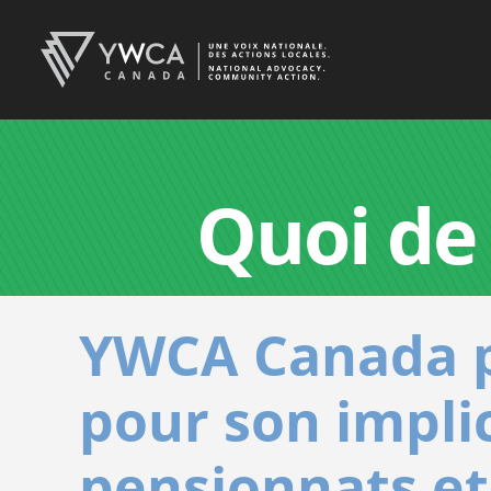
Quoi de
YWCA Canada pr
pour son impli
pensionnats et