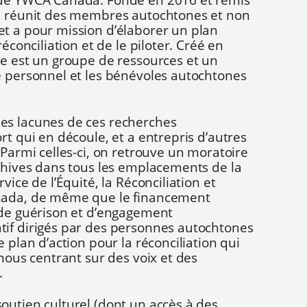
 de YWCA Canada. Fondé en 2016 et remis
VR réunit des membres autochtones et non
t a pour mission d’élaborer un plan
réconciliation et de le piloter. Créé en
ne est un groupe de ressources et un
e personnel et les bénévoles autochtones
es lacunes de ces recherches
rt qui en découle, et a entrepris d’autres
 Parmi celles-ci, on retrouve un moratoire
rchives dans tous les emplacements de la
vice de l’Équité, la Réconciliation et
nada, de même que le financement
 de guérison et d’engagement
if dirigés par des personnes autochtones
 plan d’action pour la réconciliation qui
 nous centrant sur des voix et des
.
outien culturel (dont un accès à des