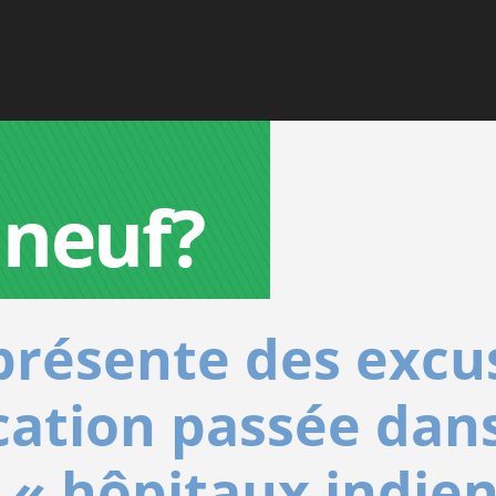
 neuf?
ésente des excuse
cation passée dans
 « hôpitaux indien