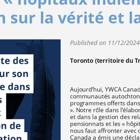
 sur la vérité et l
Published on 11/12/202
Toronto (territoire du T
Aujourd’hui, YWCA Canada
communautés autochtones
programmes offerts dans 
». Notre rôle dans l’élab
et dans la gestion des re
pensionnats et les « hôpit
nous faut affronter avec
Canada a émis une déclarat