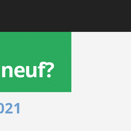
 neuf?
021