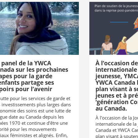
 panel de la YWCA
À l’occasion de
nada sur les prochaines
internationale
apes pour la garde
jeunesse, YMC
enfants partage ses
YWCA Canada l
poirs pour l’avenir
plan visant à s
jeunes et à pr
lutte pour les services de garde et
‘génération C
 investissements plus larges dans
au Canada.
conomie des soins est une lutte de
gue date au Canada depuis les
À l'occasion de la J
ées 1970 et continue d'être une
internationale de l
orité pour les mouvements
Canada et YWCA Can
iaux féministes et alignés. Enfin,
plan visant à souteni