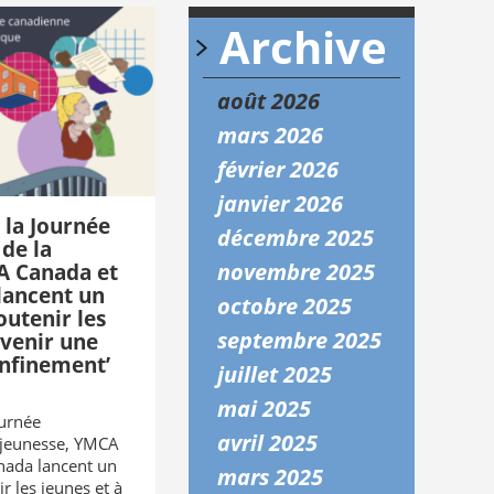
Archive
août 2026
mars 2026
février 2026
janvier 2026
 la Journée
décembre 2025
 de la
novembre 2025
A Canada et
ancent un
octobre 2025
outenir les
septembre 2025
évenir une
onfinement’
juillet 2025
mai 2025
ournée
avril 2025
a jeunesse, YMCA
ada lancent un
mars 2025
r les jeunes et à