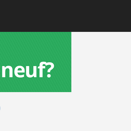
 neuf?
0