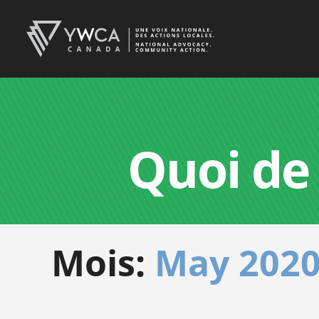
Quoi de
Mois:
May 202