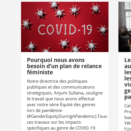
Pourquoi nous avons
Le
besoin d’un plan de relance
au
féministe
le
le
Notre directrice des politiques
vi
publiques et des communications
ge
stratégiques, Anjum Sultana, souligne
pa
le travail que nous avons effectué
avec notre série Équité des genres
Cat
lors de pandémie
Pro
(#GenderEquityDuringAPandemic).Tous
lea
ces travaux sur les impacts
YW
spécifiques au genre de COVID-19
l’U