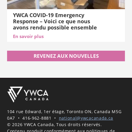
YWCA COVID-19 Emergency
Response – Voici ce que nous
avons rendu possible ensemble
En savoir plus
REVENEZ AUX NOUVELLES
104 rue Edward, 1er étage, Toronto ON, Canada M5G
0A7
•
416-962-8881
•
national@ywcacanada.ca
© 2026 YWCA Canada, Tous droits réservés.
Contenu produit conformément aux politiques de